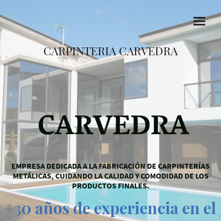
CARPINTERIA CARVEDRA
CARVEDRA
EMPRESA DEDICADA A LA FABRICACIÓN DE CARPINTERÍAS
METÁLICAS, CUIDANDO LA CALIDAD Y COMODIDAD DE LOS
PRODUCTOS FINALES.
+3
0 años de experiencia en el